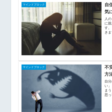
自
マインドブロック
気
人の
に親
す。
きま
不
マインドブロック
方
自分
い」
まう
思っ