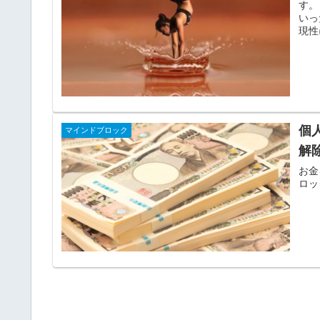
す。
いっ
現性
個
マインドブロック
解
お金
ロッ