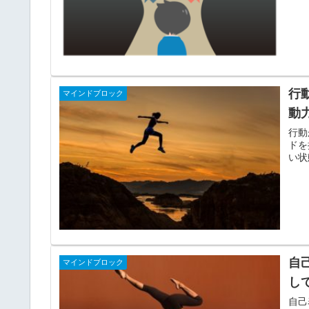
行
マインドブロック
動
行動
ドを
い状
自
マインドブロック
し
自己