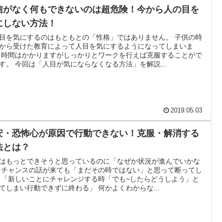
信がなく何もできないのは超危険！今から人の目を
にしない方法！
目を気にするのはもともとの「性格」ではありません。 子供の時
から受けた教育によって人目を気にするようになってしまいま
 時間はかかりますがしっかりとワークを行えば克服することがで
す。 今回は「人目が気にならなくなる方法」を解説...
2019.05.03
安・恐怖心が原因で行動できない！克服・解消する
法とは？
はもっとできそうと思っているのに「なぜか状況が進んでいかな
 チャンスの話が来ても「まだその時ではない」と思って断ってし
 「新しいことにチャレンジする時「でも~したらどうしよう」と
てしまい行動できずに終わる」 何かよくわからな...