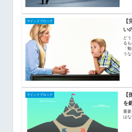
【
マインドブロック
い
どう
るも
「勉
うな
【
マインドブロック
を
重要
はな