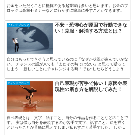
お金をいただくことに抵抗のある起業家は多いと思います。お金のブ
ロックは高額セミナーなどに行かずに簡単に外すことができます。
不安・恐怖心が原因で行動できな
マインドブロック
い！克服・解消する方法とは？
自分はもっとできそうと思っているのに「なぜか状況が進んでいかな
い」 チャンスの話が来ても「まだその時ではない」と思って断って
しまう 「新しいことにチャレンジする時「でも~したらどうしよう」
と思ってしまい行動できずに終わる」 何かよくわからな...
自己表現が苦手で怖い！原因や表
マインドブロック
現性の磨き方を解説してみた！
自己表現とは、文字、話すこと、自分の作品を作ることなどのことで
す。 実は僕も自分を表現するのが苦手で文字、話すこと、絵を描く
といったことが苦痛に思えてしまい私もすごく苦手でした。 しか
し、表現性に正解はありません。 なので本来は自由に表現し...