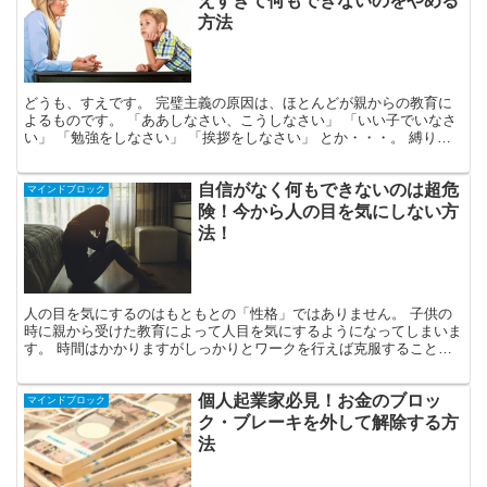
えすぎて何もできないのをやめる
方法
どうも、すえです。 完璧主義の原因は、ほとんどが親からの教育に
よるものです。 「ああしなさい、こうしなさい」 「いい子でいなさ
い」 「勉強をしなさい」 「挨拶をしなさい」 とか・・・。 縛り付
けるような命令ですね。 こうした親の「○○しなさ...
自信がなく何もできないのは超危
マインドブロック
険！今から人の目を気にしない方
法！
人の目を気にするのはもともとの「性格」ではありません。 子供の
時に親から受けた教育によって人目を気にするようになってしまいま
す。 時間はかかりますがしっかりとワークを行えば克服することが
できます。 今回は「人目が気にならなくなる方法」を解説...
個人起業家必見！お金のブロッ
マインドブロック
ク・ブレーキを外して解除する方
法