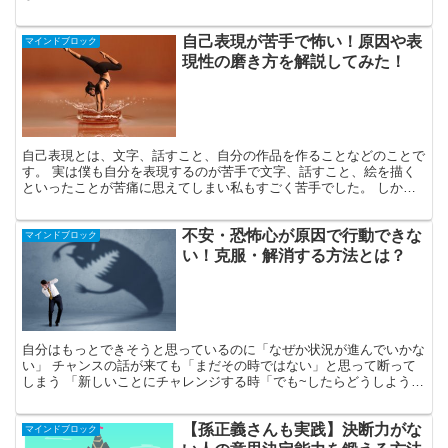
自己表現が苦手で怖い！原因や表
マインドブロック
現性の磨き方を解説してみた！
自己表現とは、文字、話すこと、自分の作品を作ることなどのことで
す。 実は僕も自分を表現するのが苦手で文字、話すこと、絵を描く
といったことが苦痛に思えてしまい私もすごく苦手でした。 しか
し、表現性に正解はありません。 なので本来は自由に表現し...
不安・恐怖心が原因で行動できな
マインドブロック
い！克服・解消する方法とは？
自分はもっとできそうと思っているのに「なぜか状況が進んでいかな
い」 チャンスの話が来ても「まだその時ではない」と思って断って
しまう 「新しいことにチャレンジする時「でも~したらどうしよう」
と思ってしまい行動できずに終わる」 何かよくわからな...
【孫正義さんも実践】決断力がな
マインドブロック