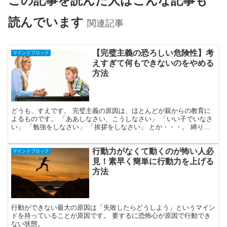
この記事を読んだ人はこんな記事も
読んでいます
関連記事
【完璧主義の恐ろしい危険性】考
マインドブロック
えすぎて何もできないのをやめる
方法
どうも、すえです。 完璧主義の原因は、ほとんどが親からの教育に
よるものです。 「ああしなさい、こうしなさい」 「いい子でいなさ
い」 「勉強をしなさい」 「挨拶をしなさい」 とか・・・。 縛り付
けるような命令ですね。 こうした親の「○○しなさ...
行動力がなくて動くのが怖い人必
マインドブロック
見！素早く簡単に行動力を上げる
方法
行動ができない最大の原因は「失敗したらどうしよう」というマイン
ドを持っていることが原因です。 要するに恐怖心が原因で行動でき
ない状態。